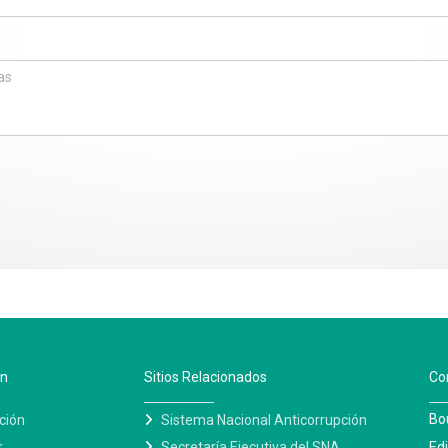
ón
Sitios Relacionados
Co
Bo
ción
Sistema Nacional Anticorrupción
r
Secretaría Ejecutiva del SNA
Edi