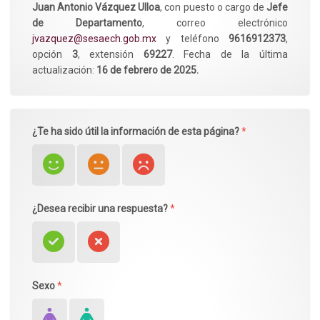
Juan Antonio Vázquez Ulloa
, con puesto o cargo de
Jefe
de Departamento
, correo electrónico
jvazquez@sesaech.gob.mx
y teléfono
9616912373
,
opción
3
, extensión
69227
. Fecha de la última
actualización:
16 de febrero de 2025.
¿Te ha sido útil la información de esta página?
*
¿Desea recibir una respuesta?
*
Sexo
*