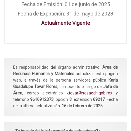
Fecha de Emisión: 01 de junio de 2025
Fecha de Expiración: 31 de mayo de 2028
Actualmente Vigente
Es responsabilidad del órgano administrativo:
Área de
Recursos Humanos y Materiales
actualizar esta página
web, a través de la persona servidora pública
Karla
Guadalupe Tovar Flores
, con puesto o cargo de
Jefa de
Área
, correo electrónico
ktovar@sesaech.gob.mx
y
teléfono
9616912373
, opción
3
, extensión
69217
. Fecha
de la última actualización:
16 de febrero de 2025.
¿Te ha sido útil la información de esta página?
*